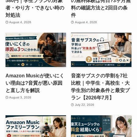
580円｜学生プランの対象
の無料体験は何日?3ヶ月無
者・やり方・できない時の
料の確認方法と2回目の条
対処法
件
August 4, 2026
August 4, 2026
Amazon Musicが使いにく
音楽サブスクの学割を7社
い理由は?音質が悪い原因
比較｜中学生・高校生・大
と直し方を解説
学生別の対象条件と最安プ
ラン【2026年7月】
August 3, 2026
July 22, 2026