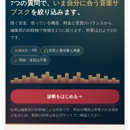
7つの質問で、
いま自分に合う音楽サ
ブスク
を絞り込みます。
聴く音楽、使っている機器、料金と音質のバランスから、
編集部の比較軸で候補を1つに絞ります。所要はおよそ1分
です。
約1分・7問
音質と通信量も考慮
登録・送信は不要
診断をはじめる
結果は編集部の比較軸による目安です。料金や機能は変更される場合
があるため、最新の内容は各公式サイトでご確認ください。