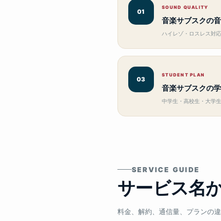
SOUND QUALITY
01
音楽サブスクの音
ハイレゾ・ロスレス対
STUDENT PLAN
03
音楽サブスクの学
中学生・高校生・大学
SERVICE GUIDE
サービス名
料金、解約、通信量、プランの違