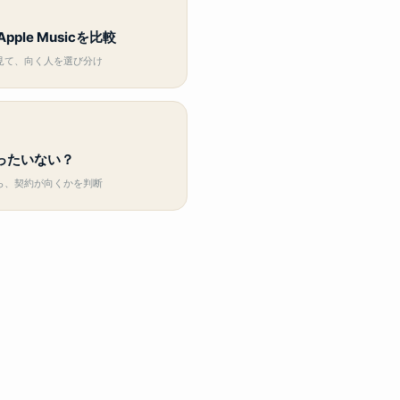
N
Apple Musicを比較
見て、向く人を選び分け
ったいない？
ら、契約が向くかを判断