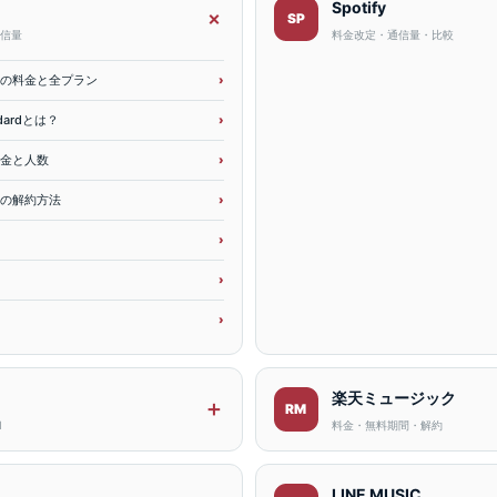
Spotify
＋
SP
信量
料金改定・通信量・比較
の料金と全プラン
ndardとは？
金と人数
の解約方法
楽天ミュージック
＋
RM
l
料金・無料期間・解約
LINE MUSIC