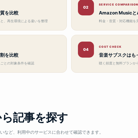
SERVICE COMPARISO
02
質を比較
Amazon Musicと
応と、再生環境による違いを整理
料金・音質・対応機能を
COST CHECK
04
割を比較
音楽サブスクはも
生ごとの対象条件を確認
聴く頻度と無料プランか
から記事を探す
いなど、利用中のサービスに合わせて確認できます。