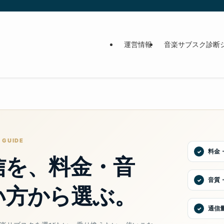
運営情報
音楽サブスク診断
 GUIDE
料金
信を、料金・音
音質
い方から選ぶ。
通信