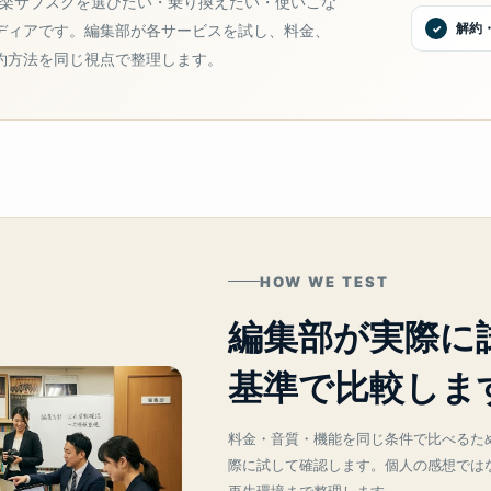
ideは、音楽サブスクを選びたい・乗り換えたい・使いこな
解約
ディアです。編集部が各サービスを試し、料金、
約方法を同じ視点で整理します。
HOW WE TEST
編集部が実際に
基準で比較しま
料金・音質・機能を同じ条件で比べるた
際に試して確認します。個人の感想では
再生環境まで整理します。