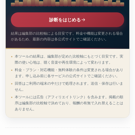
診断をはじめる
結果は編集部の比較軸による目安です。料金や機能は変更される場合
があるため、最新の内容は各公式サイトでご確認ください。
本ツールの結果は、編集部が定めた比較軸にもとづく目安です。実
際の使い心地は、聴く音楽や再生環境によって変わります。
料金・プラン・対応機能・無料体験の条件は変更される場合があり
ます。申し込み前に各サービスの公式サイトでご確認ください。
回答はご利用の端末の中だけで処理されます。送信・保存は行いま
せん。
本ツールには広告（アフィリエイトリンク）を含みます。掲載の順
序は編集部の比較軸で決めており、報酬の有無で入れ替えることは
ありません。